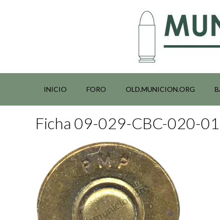
Saltar
al
contenido
INICIO
FORO
OLD.MUNICION.ORG
B
Ficha 09-029-CBC-020-0