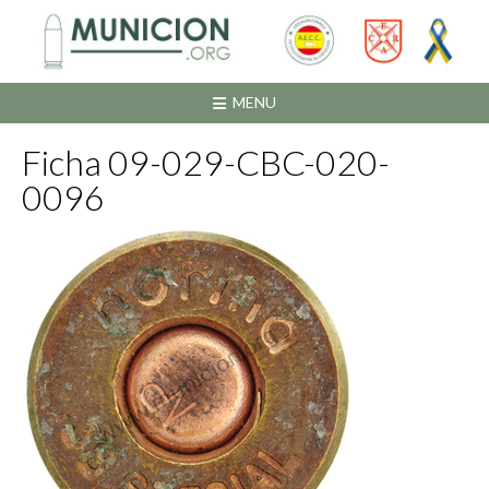
Saltar
al
contenido
MENU
Ficha 09-029-CBC-020-
0096