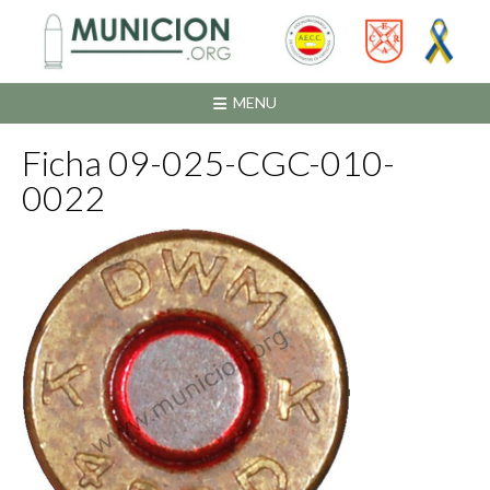
Saltar
al
contenido
MENU
Ficha 09-025-CGC-010-
0022