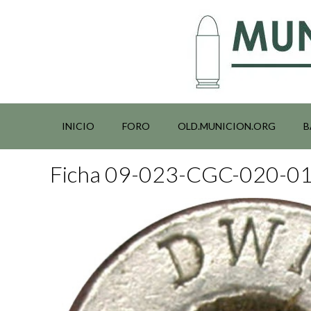
Saltar
al
contenido
INICIO
FORO
OLD.MUNICION.ORG
B
Ficha 09-023-CGC-020-0