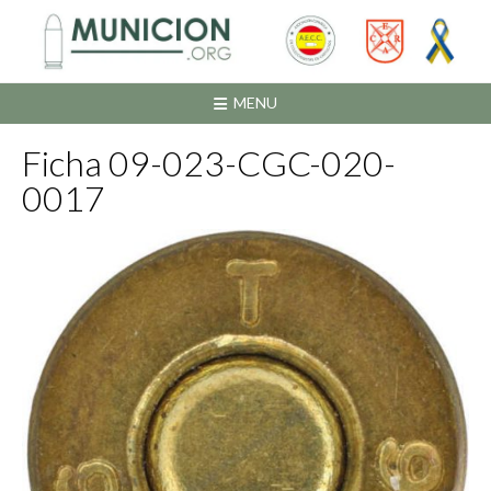
Saltar
al
contenido
MENU
Ficha 09-023-CGC-020-
0017