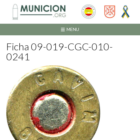
Saltar
al
contenido
MENU
Ficha 09-019-CGC-010-
0241