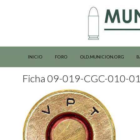
Saltar
al
contenido
INICIO
FORO
OLD.MUNICION.ORG
B
Ficha 09-019-CGC-010-0