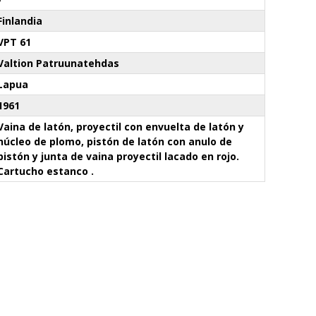
Finlandia
VPT 61
Valtion Patruunatehdas
Lapua
1961
Vaina de latón, proyectil con envuelta de latón y
núcleo de plomo, pistón de latón con anulo de
pistón y junta de vaina proyectil lacado en rojo.
Cartucho estanco .