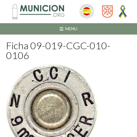
Saltar
al
contenido
MENU
Ficha 09-019-CGC-010-
0106