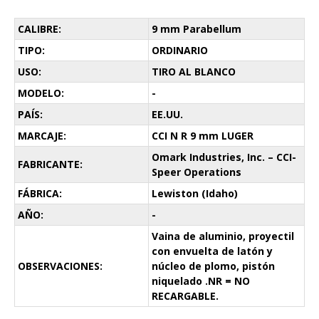
CALIBRE:
9 mm Parabellum
TIPO:
ORDINARIO
USO:
TIRO AL BLANCO
MODELO:
-
PAÍS:
EE.UU.
MARCAJE:
CCI N R 9 mm LUGER
Omark Industries, Inc. – CCI-
FABRICANTE:
Speer Operations
FÁBRICA:
Lewiston (Idaho)
AÑO:
-
Vaina de aluminio, proyectil
con envuelta de latón y
OBSERVACIONES:
núcleo de plomo, pistón
niquelado .NR = NO
RECARGABLE.