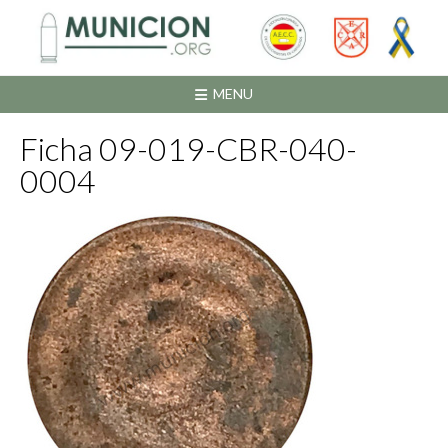
Saltar
al
contenido
MENU
Ficha 09-019-CBR-040-
0004