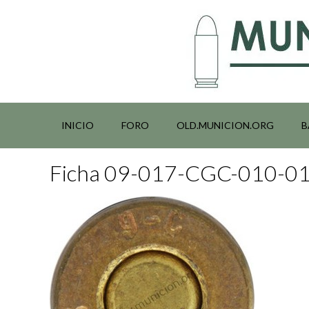
Saltar
al
contenido
INICIO
FORO
OLD.MUNICION.ORG
B
Ficha 09-017-CGC-010-0