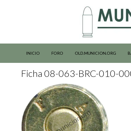
Saltar
al
contenido
INICIO
FORO
OLD.MUNICION.ORG
B
Ficha 08-063-BRC-010-0