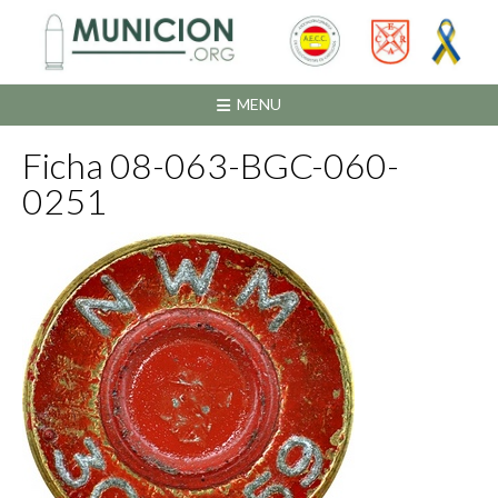
Saltar
al
contenido
MENU
Ficha 08-063-BGC-060-
0251