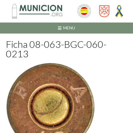
Saltar
al
contenido
MENU
Ficha 08-063-BGC-060-
0213