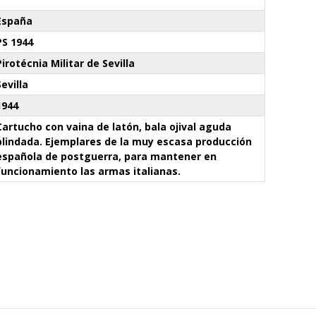
España
PS 1944
Pirotécnia Militar de Sevilla
Sevilla
1944
Cartucho con vaina de latón, bala ojival aguda
blindada. Ejemplares de la muy escasa producción
española de postguerra, para mantener en
funcionamiento las armas italianas.