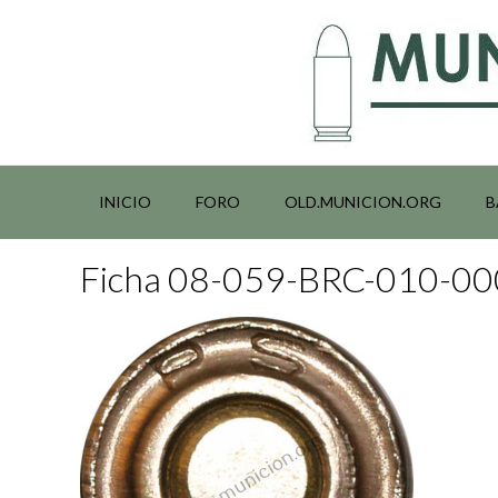
Saltar
al
contenido
INICIO
FORO
OLD.MUNICION.ORG
B
Ficha 08-059-BRC-010-0