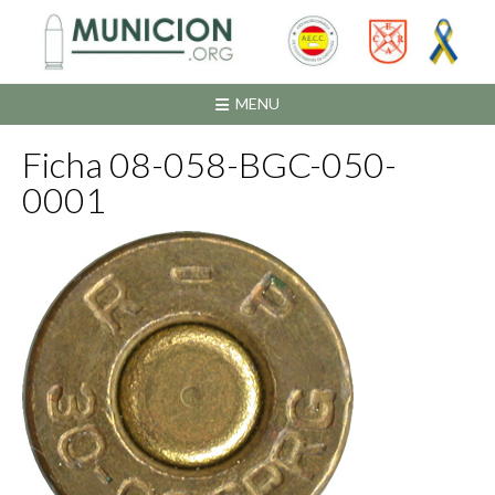
Saltar
al
contenido
MENU
Ficha 08-058-BGC-050-
0001