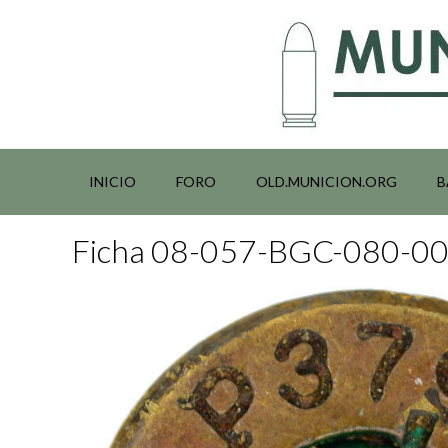
Saltar
al
contenido
INICIO
FORO
OLD.MUNICION.ORG
B
Ficha 08-057-BGC-080-0