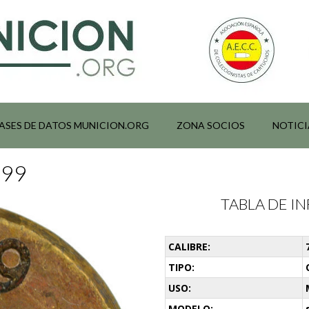
ASES DE DATOS MUNICION.ORG
ZONA SOCIOS
NOTICI
099
TABLA DE 
CALIBRE:
TIPO:
USO:
MODELO: