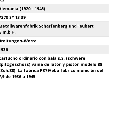
Alemania (1920 - 1945)
P379 S* 13 39
Metallwarenfabrik Scharfenberg undTeubert
G.m.b.H.
Breitungen-Werra
1936
Cartucho ordinario con bala s.S. (schwere
Spitzgeschoss) vaina de latón y pistón modelo 88
(Zdh.88). La fábrica P379/eba fabricó munición del
7,9 de 1936 a 1945.