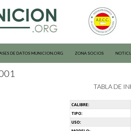
ASES DE DATOS MUNICION.ORG
ZONA SOCIOS
NOTICI
0001
TABLA DE 
CALIBRE:
TIPO:
USO:
MODELO: