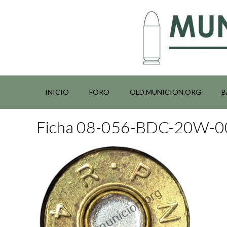
Saltar
al
contenido
INICIO
FORO
OLD.MUNICION.ORG
B
Ficha 08-056-BDC-20W-