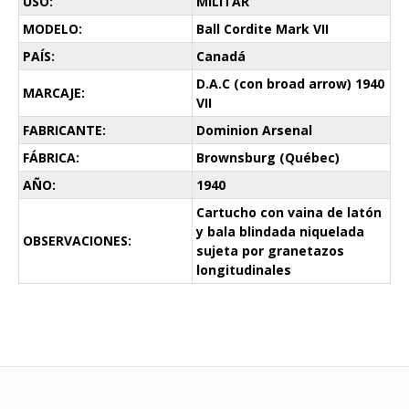
USO:
MILITAR
MODELO:
Ball Cordite Mark VII
PAÍS:
Canadá
D.A.C (con broad arrow) 1940
MARCAJE:
VII
FABRICANTE:
Dominion Arsenal
FÁBRICA:
Brownsburg (Québec)
AÑO:
1940
Cartucho con vaina de latón
y bala blindada niquelada
OBSERVACIONES:
sujeta por granetazos
longitudinales