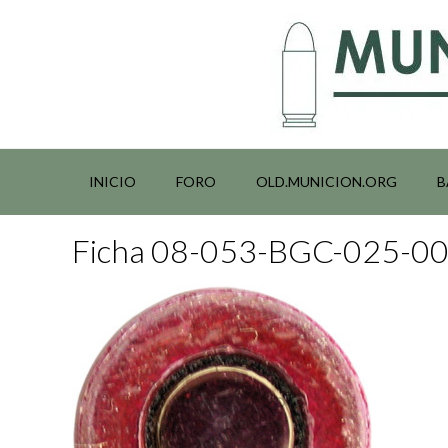
Saltar
al
contenido
INICIO
FORO
OLD.MUNICION.ORG
B
Ficha 08-053-BGC-025-0