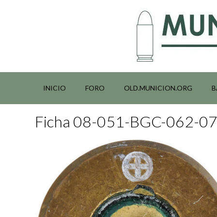
Saltar
al
contenido
INICIO
FORO
OLD.MUNICION.ORG
B
Ficha 08-051-BGC-062-0