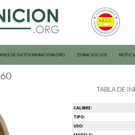
ASES DE DATOS MUNICION.ORG
ZONA SOCIOS
NOTICI
760
TABLA DE 
CALIBRE:
TIPO:
USO:
MODELO: