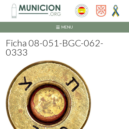
Saltar
al
contenido
MENU
Ficha 08-051-BGC-062-
0333