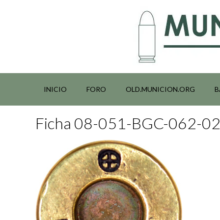
Saltar
al
contenido
INICIO
FORO
OLD.MUNICION.ORG
B
Ficha 08-051-BGC-062-0