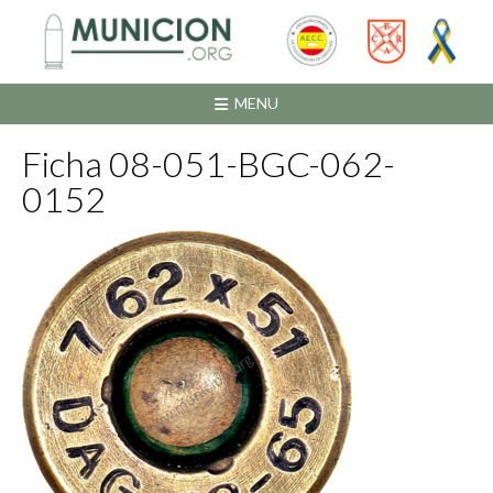
Saltar
al
contenido
MENU
Ficha 08-051-BGC-062-
0152