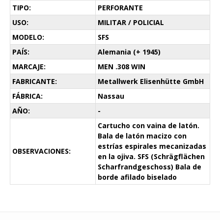
TIPO:
PERFORANTE
USO:
MILITAR / POLICIAL
MODELO:
SFS
PAÍS:
Alemania (+ 1945)
MARCAJE:
MEN .308 WIN
FABRICANTE:
Metallwerk Elisenhütte GmbH
FÁBRICA:
Nassau
AÑO:
-
Cartucho con vaina de latón.
Bala de latón macizo con
estrías espirales mecanizadas
OBSERVACIONES:
en la ojiva. SFS (Schrägflächen
Scharfrandgeschoss) Bala de
borde afilado biselado