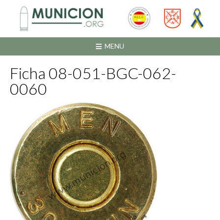
Saltar
al
contenido
MENU
Ficha 08-051-BGC-062-
0060