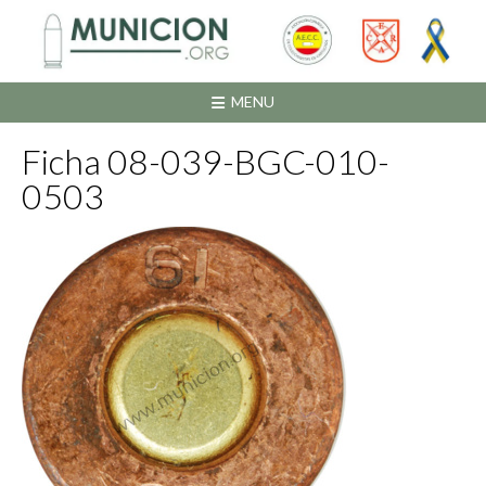
Saltar
al
contenido
MENU
Ficha 08-039-BGC-010-
0503