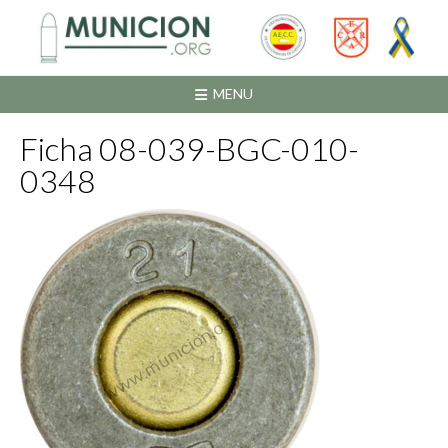
Saltar
al
contenido
MENU
Ficha 08-039-BGC-010-
0348