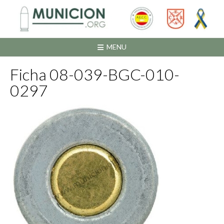
Saltar
al
contenido
MENU
Ficha 08-039-BGC-010-
0297