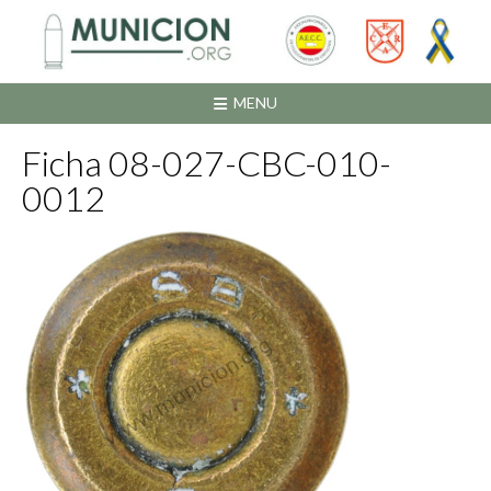
Saltar
al
contenido
MENU
Ficha 08-027-CBC-010-
0012