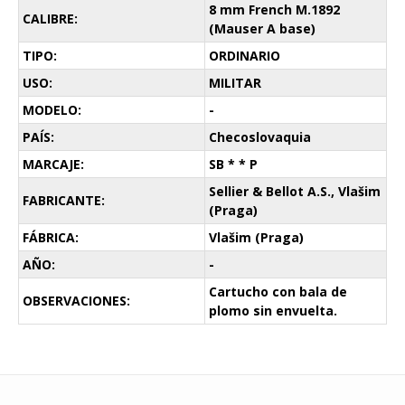
8 mm French M.1892
CALIBRE:
(Mauser A base)
TIPO:
ORDINARIO
USO:
MILITAR
MODELO:
-
PAÍS:
Checoslovaquia
MARCAJE:
SB * * P
Sellier & Bellot A.S., Vlašim
FABRICANTE:
(Praga)
FÁBRICA:
Vlašim (Praga)
AÑO:
-
Cartucho con bala de
OBSERVACIONES:
plomo sin envuelta.