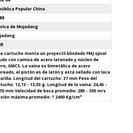
pública Popular China
88
brica de Mujadang
jadang
88
e cartucho monta un proyectil blindado FMJ ojival
udo con camisa de acero latonado y núcleo de
ero, GMCS. La vaina es bimetálica de acero
reado, el pistón es de latón y está sellado con laca
arilla. Longitud del cartucho: 37 mm Peso del
tucho: 12,13 - 13,03 g. Longitud de la vaina: 24,45 -
,70 mm Velocidad de boca promedio: 285 - 305 m/s
esión máxima promedio: ? 2400 Kg/cm²