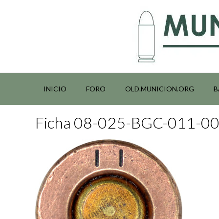
Saltar
al
contenido
INICIO
FORO
OLD.MUNICION.ORG
B
Ficha 08-025-BGC-011-0