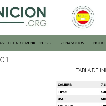
ASES DE DATOS MUNICION.ORG
ZONA SOCIOS
NOTICI
001
TABLA DE 
CALIBRE:
7,
TIPO:
SU
USO:
MI
MODELO:
Ty