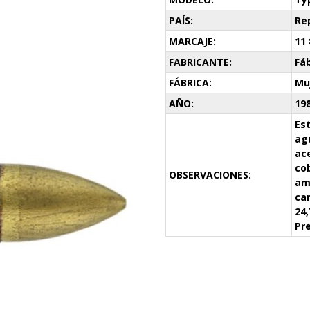
PAÍS:
Re
MARCAJE:
11 
FABRICANTE:
Fá
FÁBRICA:
Mu
AÑO:
19
Est
ag
ac
cob
OBSERVACIONES:
am
car
24
Pr