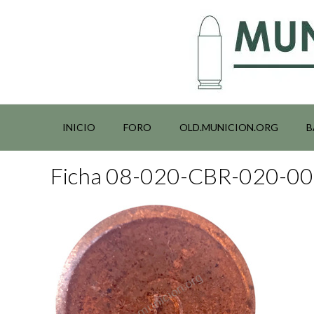
Saltar
al
contenido
INICIO
FORO
OLD.MUNICION.ORG
B
Ficha 08-020-CBR-020-0