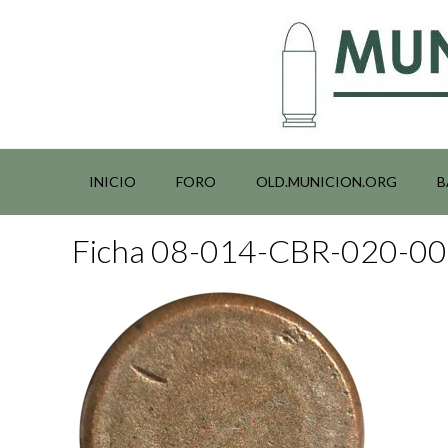
Saltar
al
contenido
INICIO
FORO
OLD.MUNICION.ORG
B
Ficha 08-014-CBR-020-0