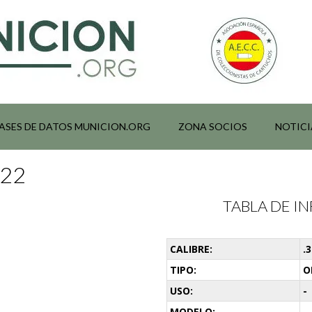
ASES DE DATOS MUNICION.ORG
ZONA SOCIOS
NOTICI
022
TABLA DE 
CALIBRE:
.
TIPO:
O
USO:
-
MODELO:
-