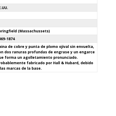
E.UU.
pringfield (Massachussets)
869-1874
aina de cobre y punta de plomo ojival sin envuelta,
on dos ranuras profundas de engrase y un engarce
ue forma un agolletamiento pronunciado.
robablemente fabricado por Hall & Hubard, debido
 las marcas de la base.