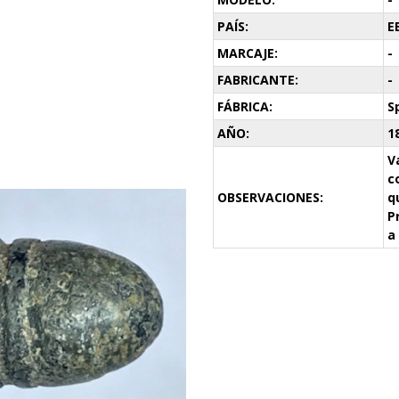
PAÍS:
E
MARCAJE:
-
FABRICANTE:
-
FÁBRICA:
S
AÑO:
1
V
c
OBSERVACIONES:
q
P
a