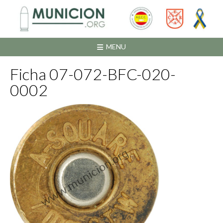
Saltar
al
contenido
MENU
Ficha 07-072-BFC-020-
0002