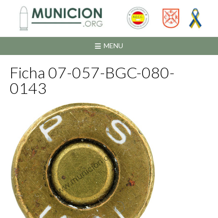
Saltar
al
contenido
MENU
Ficha 07-057-BGC-080-
0143