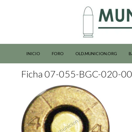
Saltar
al
contenido
INICIO
FORO
OLD.MUNICION.ORG
B
Ficha 07-055-BGC-020-0