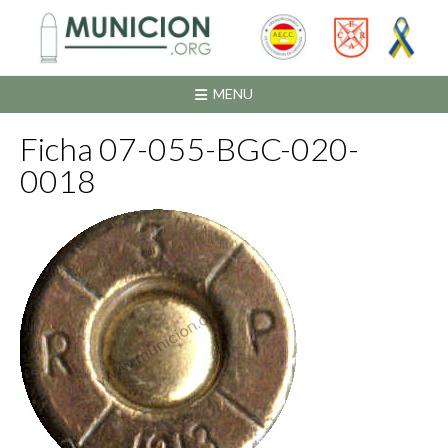
Saltar
al
contenido
MENU
Ficha 07-055-BGC-020-
0018