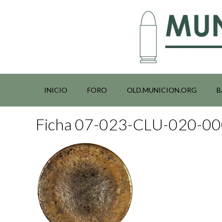
Saltar
al
contenido
INICIO
FORO
OLD.MUNICION.ORG
B
Ficha 07-023-CLU-020-0