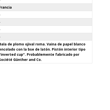
Francia
-
-
-
-
Bala de plomo ojival roma. Vaina de papel blanco
encolado con la bse de latón. Pistón interior tipo
"inverted cup". Probablemente fabricado por
Société Günther and Co.