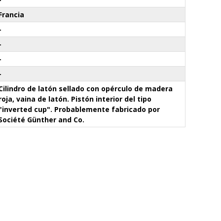
Francia
-
-
-
-
Cilindro de latón sellado con opérculo de madera
roja, vaina de latón. Pistón interior del tipo
"inverted cup". Probablemente fabricado por
Société Günther and Co.