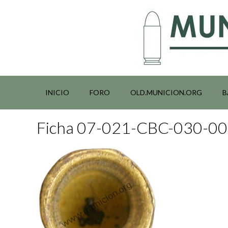
Saltar
al
contenido
INICIO
FORO
OLD.MUNICION.ORG
B
Ficha 07-021-CBC-030-0