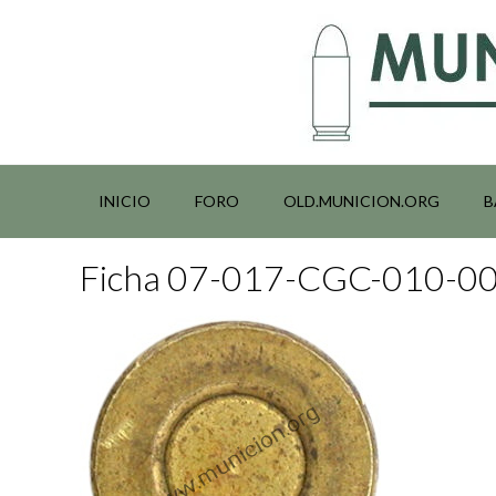
Saltar
al
contenido
INICIO
FORO
OLD.MUNICION.ORG
B
Ficha 07-017-CGC-010-0