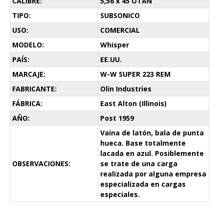
CALIBRE:
5,56 x 45 OTAN
TIPO:
SUBSONICO
USO:
COMERCIAL
MODELO:
Whisper
PAÍS:
EE.UU.
MARCAJE:
W-W SUPER 223 REM
FABRICANTE:
Olin Industries
FÁBRICA:
East Alton (Illinois)
AÑO:
Post 1959
Vaina de latón, bala de punta
hueca. Base totalmente
lacada en azul. Posiblemente
OBSERVACIONES:
se trate de una carga
realizada por alguna empresa
especializada en cargas
especiales.