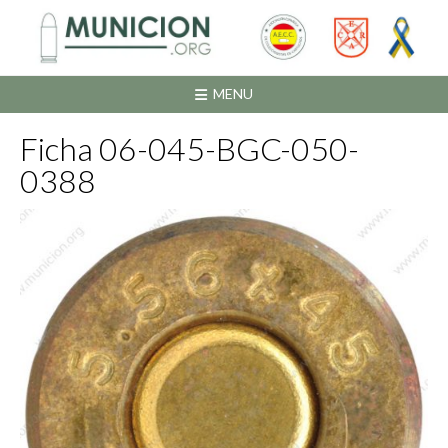
Saltar
al
contenido
MENU
Ficha 06-045-BGC-050-
0388