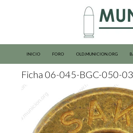
Saltar
al
contenido
INICIO
FORO
OLD.MUNICION.ORG
B
Ficha 06-045-BGC-050-0