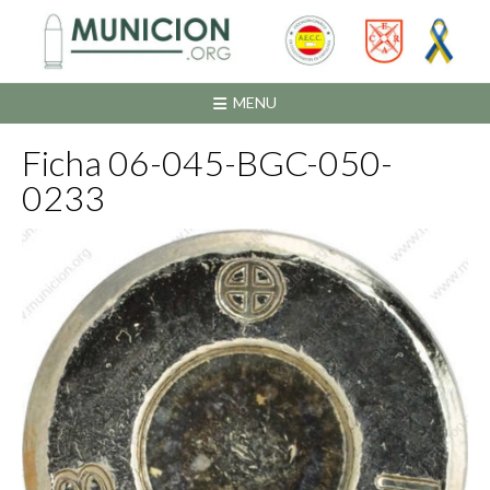
Saltar
al
contenido
MENU
Ficha 06-045-BGC-050-
0233