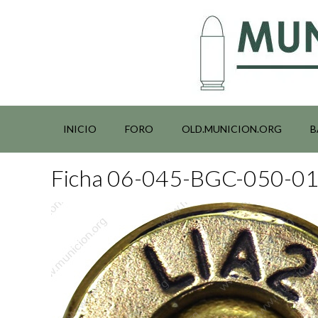
Saltar
al
contenido
INICIO
FORO
OLD.MUNICION.ORG
B
Ficha 06-045-BGC-050-0