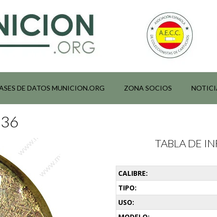
ASES DE DATOS MUNICION.ORG
ZONA SOCIOS
NOTICI
136
TABLA DE 
CALIBRE:
TIPO:
USO:
MODELO: