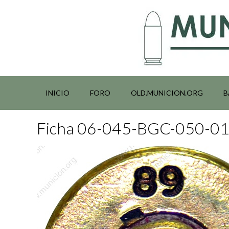
Saltar
al
contenido
INICIO
FORO
OLD.MUNICION.ORG
B
Ficha 06-045-BGC-050-0