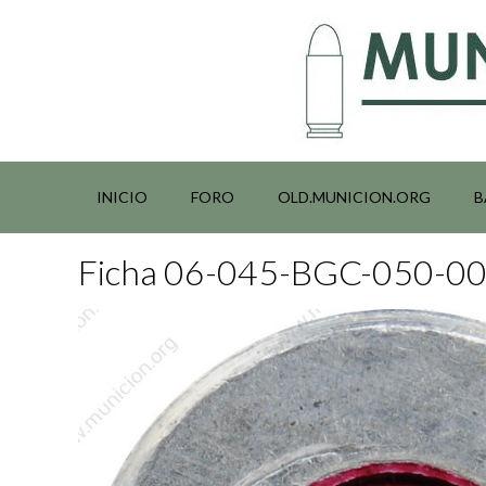
Saltar
al
contenido
INICIO
FORO
OLD.MUNICION.ORG
B
Ficha 06-045-BGC-050-0