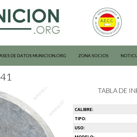
ASES DE DATOS MUNICION.ORG
ZONA SOCIOS
NOTICI
041
TABLA DE 
CALIBRE:
TIPO:
USO:
MODELO: