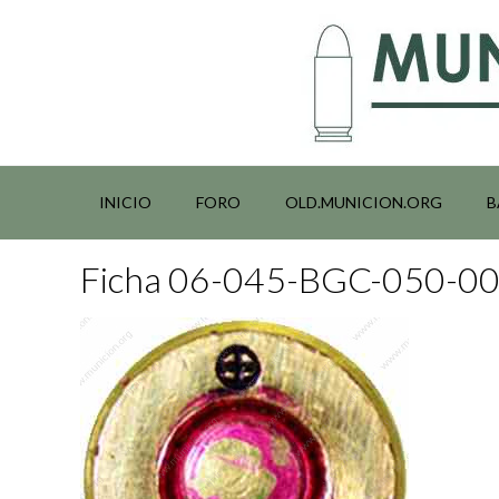
Saltar
al
contenido
INICIO
FORO
OLD.MUNICION.ORG
B
Ficha 06-045-BGC-050-0