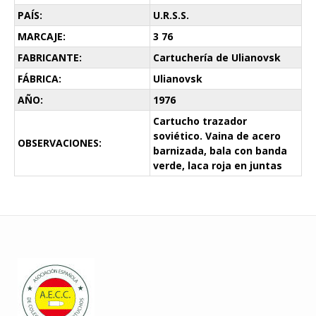
PAÍS:
U.R.S.S.
MARCAJE:
3 76
FABRICANTE:
Cartuchería de Ulianovsk
FÁBRICA:
Ulianovsk
AÑO:
1976
Cartucho trazador
soviético. Vaina de acero
OBSERVACIONES:
barnizada, bala con banda
verde, laca roja en juntas