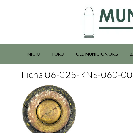
Saltar
al
contenido
INICIO
FORO
OLD.MUNICION.ORG
B
Ficha 06-025-KNS-060-0