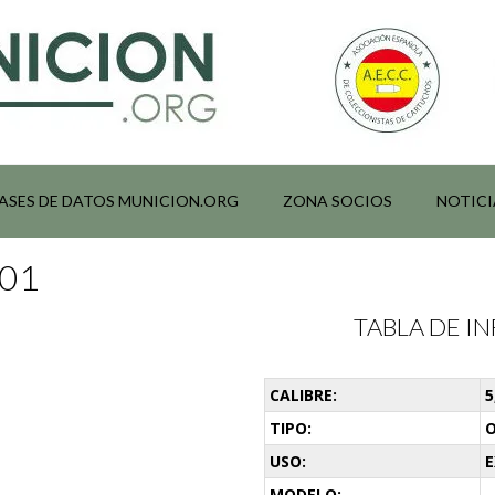
ASES DE DATOS MUNICION.ORG
ZONA SOCIOS
NOTICI
001
TABLA DE 
CALIBRE:
5
TIPO:
O
USO:
E
MODELO: