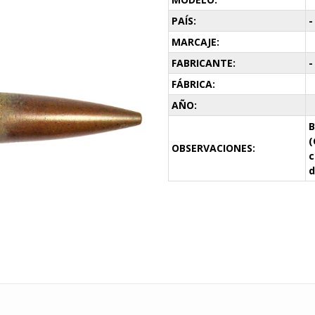
PAÍS:
-
MARCAJE:
FABRICANTE:
-
FÁBRICA:
AÑO:
B
(
OBSERVACIONES:
c
d