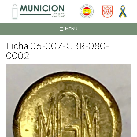
Saltar
al
contenido
MENU
Ficha 06-007-CBR-080-
0002